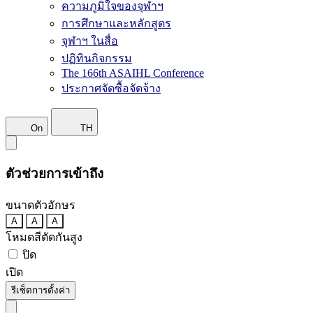
ความภูมิใจของจุฬาฯ
การศึกษาและหลักสูตร
จุฬาฯ ในสื่อ
ปฏิทินกิจกรรม
The 166th ASAIHL Conference
ประกาศจัดซื้อจัดจ้าง
On
TH
ตัวช่วยการเข้าถึง
ขนาดตัวอักษร
A
A
A
โหมดสีตัดกันสูง
ปิด
เปิด
รีเซ็ตการตั้งค่า