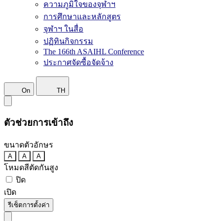
ความภูมิใจของจุฬาฯ
การศึกษาและหลักสูตร
จุฬาฯ ในสื่อ
ปฏิทินกิจกรรม
The 166th ASAIHL Conference
ประกาศจัดซื้อจัดจ้าง
On
TH
ตัวช่วยการเข้าถึง
ขนาดตัวอักษร
A
A
A
โหมดสีตัดกันสูง
ปิด
เปิด
รีเซ็ตการตั้งค่า