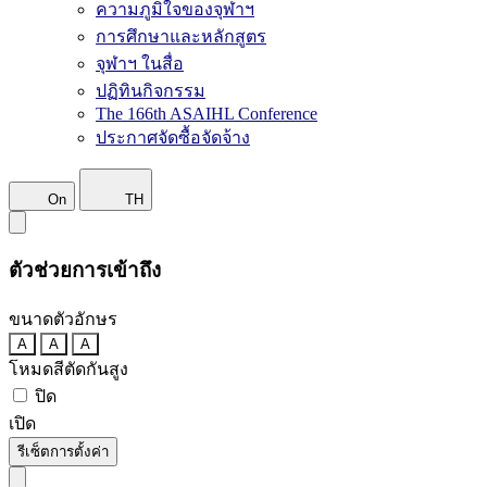
ความภูมิใจของจุฬาฯ
การศึกษาและหลักสูตร
จุฬาฯ ในสื่อ
ปฏิทินกิจกรรม
The 166th ASAIHL Conference
ประกาศจัดซื้อจัดจ้าง
On
TH
ตัวช่วยการเข้าถึง
ขนาดตัวอักษร
A
A
A
โหมดสีตัดกันสูง
ปิด
เปิด
รีเซ็ตการตั้งค่า