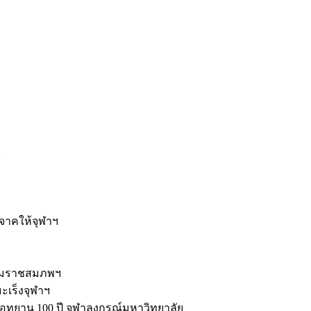
ะ
ิจาคให้จุฬาฯ
รมราชสมภพฯ
มะเร็งจุฬาฯ
ุทยาน 100 ปี จุฬาลงกรณ์มหาวิทยาลัย