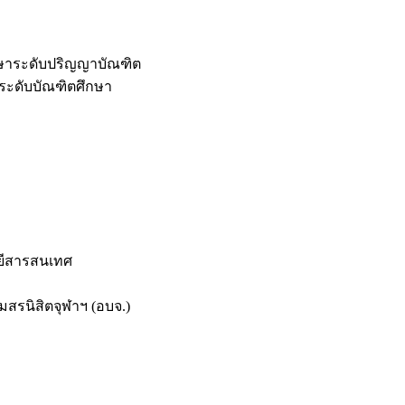
กษาระดับปริญญาบัณฑิต
ระดับบัณฑิตศึกษา
ยีสารสนเทศ
สรนิสิตจุฬาฯ (อบจ.)