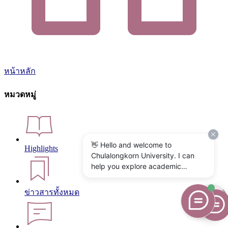
หน้าหลัก
หมวดหมู่
👋 Hello and welcome to
Highlights
Chulalongkorn University. I can
help you explore academic
programs, admissions, research,
campus life, and university
ข่าวสารทั้งหมด
services. What would you like to
know?