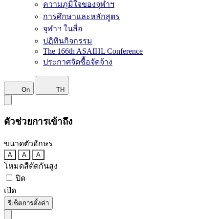
ความภูมิใจของจุฬาฯ
การศึกษาและหลักสูตร
จุฬาฯ ในสื่อ
ปฏิทินกิจกรรม
The 166th ASAIHL Conference
ประกาศจัดซื้อจัดจ้าง
On
TH
ตัวช่วยการเข้าถึง
ขนาดตัวอักษร
A
A
A
โหมดสีตัดกันสูง
ปิด
เปิด
รีเซ็ตการตั้งค่า