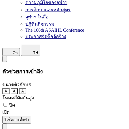
ความภูมิใจของจุฬาฯ
การศึกษาและหลักสูตร
จุฬาฯ ในสื่อ
ปฏิทินกิจกรรม
The 166th ASAIHL Conference
ประกาศจัดซื้อจัดจ้าง
On
TH
ตัวช่วยการเข้าถึง
ขนาดตัวอักษร
A
A
A
โหมดสีตัดกันสูง
ปิด
เปิด
รีเซ็ตการตั้งค่า