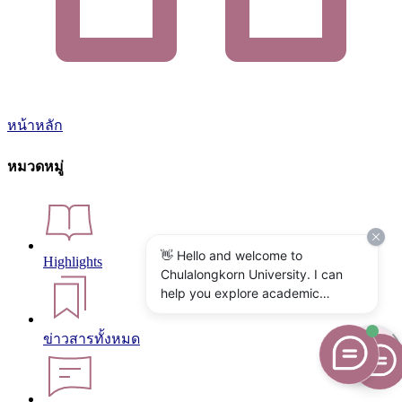
หน้าหลัก
หมวดหมู่
👋 Hello and welcome to
Highlights
Chulalongkorn University. I can
help you explore academic
programs, admissions, research,
campus life, and university
ข่าวสารทั้งหมด
services. What would you like to
know?