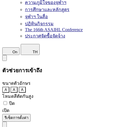
ความภูมิใจของจุฬาฯ
การศึกษาและหลักสูตร
จุฬาฯ ในสื่อ
ปฏิทินกิจกรรม
The 166th ASAIHL Conference
ประกาศจัดซื้อจัดจ้าง
On
TH
ตัวช่วยการเข้าถึง
ขนาดตัวอักษร
A
A
A
โหมดสีตัดกันสูง
ปิด
เปิด
รีเซ็ตการตั้งค่า