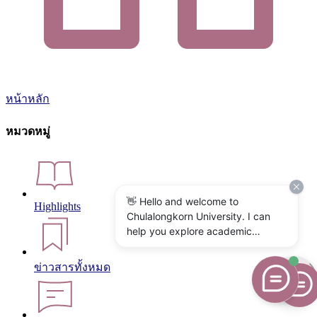
หน้าหลัก
หมวดหมู่
👋 Hello and welcome to
Highlights
Chulalongkorn University. I can
help you explore academic
programs, admissions, research,
campus life, and university
ข่าวสารทั้งหมด
services. What would you like to
know?