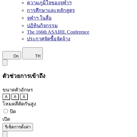
ความภูมิใจของจุฬาฯ
การศึกษาและหลักสูตร
จุฬาฯ ในสื่อ
ปฏิทินกิจกรรม
The 166th ASAIHL Conference
ประกาศจัดซื้อจัดจ้าง
On
TH
ตัวช่วยการเข้าถึง
ขนาดตัวอักษร
A
A
A
โหมดสีตัดกันสูง
ปิด
เปิด
รีเซ็ตการตั้งค่า