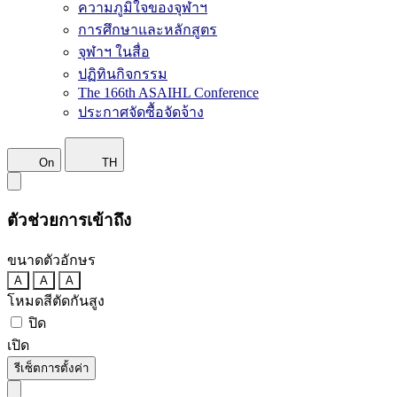
ความภูมิใจของจุฬาฯ
การศึกษาและหลักสูตร
จุฬาฯ ในสื่อ
ปฏิทินกิจกรรม
The 166th ASAIHL Conference
ประกาศจัดซื้อจัดจ้าง
On
TH
ตัวช่วยการเข้าถึง
ขนาดตัวอักษร
A
A
A
โหมดสีตัดกันสูง
ปิด
เปิด
รีเซ็ตการตั้งค่า