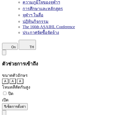
ความภูมิใจของจุฬาฯ
การศึกษาและหลักสูตร
จุฬาฯ ในสื่อ
ปฏิทินกิจกรรม
The 166th ASAIHL Conference
ประกาศจัดซื้อจัดจ้าง
On
TH
ตัวช่วยการเข้าถึง
ขนาดตัวอักษร
A
A
A
โหมดสีตัดกันสูง
ปิด
เปิด
รีเซ็ตการตั้งค่า