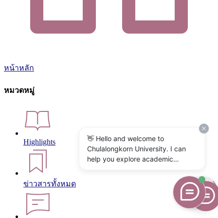
หน้าหลัก
หมวดหมู่
👋 Hello and welcome to
Highlights
Chulalongkorn University. I can
help you explore academic
programs, admissions, research,
campus life, and university
ข่าวสารทั้งหมด
services. What would you like to
know?