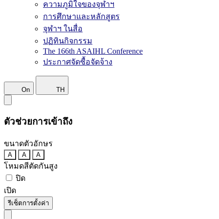
ความภูมิใจของจุฬาฯ
การศึกษาและหลักสูตร
จุฬาฯ ในสื่อ
ปฏิทินกิจกรรม
The 166th ASAIHL Conference
ประกาศจัดซื้อจัดจ้าง
On
TH
ตัวช่วยการเข้าถึง
ขนาดตัวอักษร
A
A
A
โหมดสีตัดกันสูง
ปิด
เปิด
รีเซ็ตการตั้งค่า