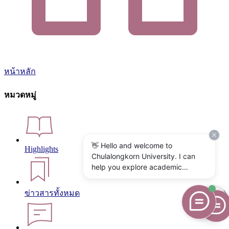
หน้าหลัก
หมวดหมู่
👋 Hello and welcome to
Highlights
Chulalongkorn University. I can
help you explore academic
programs, admissions, research,
campus life, and university
ข่าวสารทั้งหมด
services. What would you like to
know?