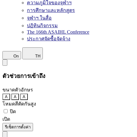
ความภูมิใจของจุฬาฯ
การศึกษาและหลักสูตร
จุฬาฯ ในสื่อ
ปฏิทินกิจกรรม
The 166th ASAIHL Conference
ประกาศจัดซื้อจัดจ้าง
On
TH
ตัวช่วยการเข้าถึง
ขนาดตัวอักษร
A
A
A
โหมดสีตัดกันสูง
ปิด
เปิด
รีเซ็ตการตั้งค่า