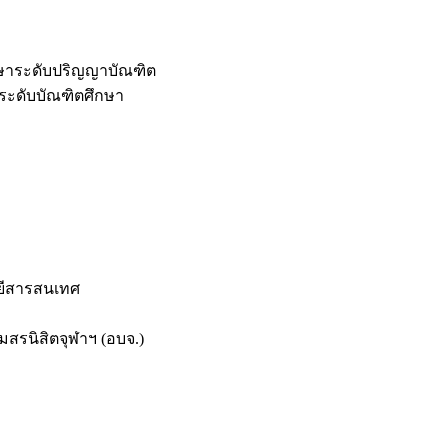
กษาระดับปริญญาบัณฑิต
ระดับบัณฑิตศึกษา
ยีสารสนเทศ
สรนิสิตจุฬาฯ (อบจ.)