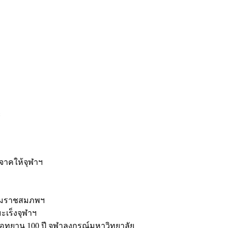
ะ
ิจาคให้จุฬาฯ
รมราชสมภพฯ
มะเร็งจุฬาฯ
ุทยาน 100 ปี จุฬาลงกรณ์มหาวิทยาลัย