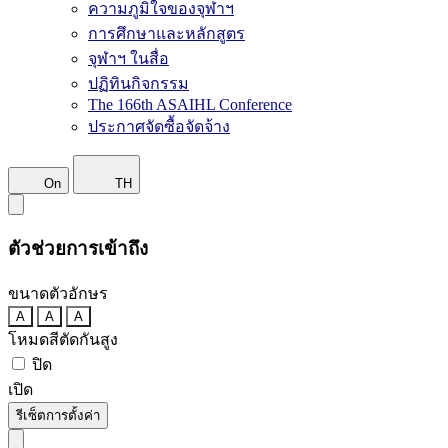
ความภูมิใจของจุฬาฯ
การศึกษาและหลักสูตร
จุฬาฯ ในสื่อ
ปฏิทินกิจกรรม
The 166th ASAIHL Conference
ประกาศจัดซื้อจัดจ้าง
On
TH
ตัวช่วยการเข้าถึง
ขนาดตัวอักษร
A
A
A
โหมดสีตัดกันสูง
ปิด
เปิด
รีเซ็ตการตั้งค่า