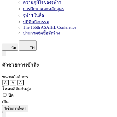
ความภูมิใจของจุฬาฯ
การศึกษาและหลักสูตร
จุฬาฯ ในสื่อ
ปฏิทินกิจกรรม
The 166th ASAIHL Conference
ประกาศจัดซื้อจัดจ้าง
On
TH
ตัวช่วยการเข้าถึง
ขนาดตัวอักษร
A
A
A
โหมดสีตัดกันสูง
ปิด
เปิด
รีเซ็ตการตั้งค่า