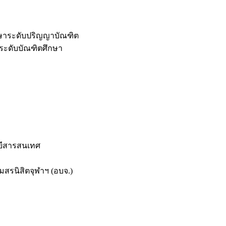
กษาระดับปริญญาบัณฑิต
ระดับบัณฑิตศึกษา
ยีสารสนเทศ
สรนิสิตจุฬาฯ (อบจ.)