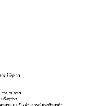
ะ
ิจาคให้จุฬาฯ
รมราชสมภพฯ
มะเร็งจุฬาฯ
ุทยาน 100 ปี จุฬาลงกรณ์มหาวิทยาลัย