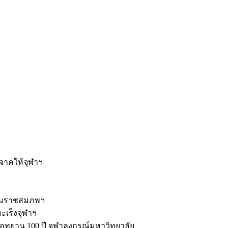
ะ
ิจาคให้จุฬาฯ
รมราชสมภพฯ
มะเร็งจุฬาฯ
ุทยาน 100 ปี จุฬาลงกรณ์มหาวิทยาลัย