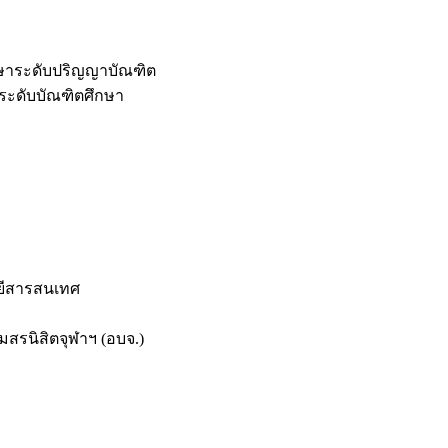
กษาระดับปริญญาบัณฑิต
ระดับบัณฑิตศึกษา
ยีสารสนเทศ
สรนิสิตจุฬาฯ (อบจ.)