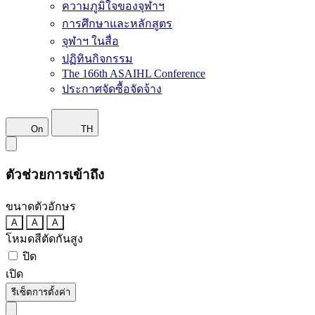
ความภูมิใจของจุฬาฯ
การศึกษาและหลักสูตร
จุฬาฯ ในสื่อ
ปฏิทินกิจกรรม
The 166th ASAIHL Conference
ประกาศจัดซื้อจัดจ้าง
On
TH
ตัวช่วยการเข้าถึง
ขนาดตัวอักษร
A
A
A
โหมดสีตัดกันสูง
ปิด
เปิด
รีเซ็ตการตั้งค่า