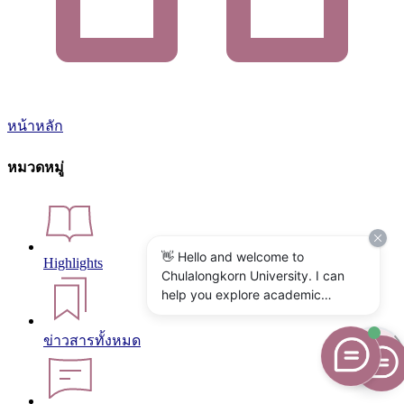
หน้าหลัก
หมวดหมู่
👋 Hello and welcome to
Highlights
Chulalongkorn University. I can
help you explore academic
programs, admissions, research,
campus life, and university
ข่าวสารทั้งหมด
services. What would you like to
know?