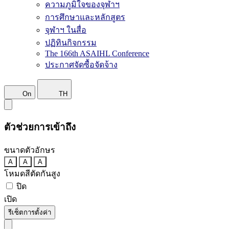
ความภูมิใจของจุฬาฯ
การศึกษาและหลักสูตร
จุฬาฯ ในสื่อ
ปฏิทินกิจกรรม
The 166th ASAIHL Conference
ประกาศจัดซื้อจัดจ้าง
On
TH
ตัวช่วยการเข้าถึง
ขนาดตัวอักษร
A
A
A
โหมดสีตัดกันสูง
ปิด
เปิด
รีเซ็ตการตั้งค่า