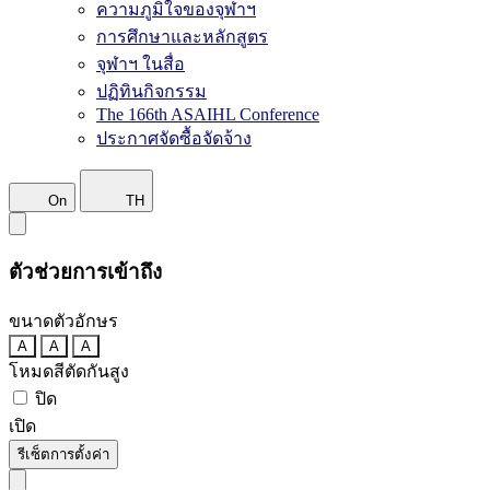
ความภูมิใจของจุฬาฯ
การศึกษาและหลักสูตร
จุฬาฯ ในสื่อ
ปฏิทินกิจกรรม
The 166th ASAIHL Conference
ประกาศจัดซื้อจัดจ้าง
On
TH
ตัวช่วยการเข้าถึง
ขนาดตัวอักษร
A
A
A
โหมดสีตัดกันสูง
ปิด
เปิด
รีเซ็ตการตั้งค่า