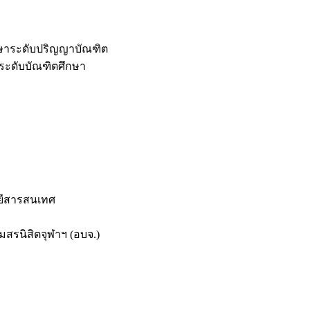
กษาระดับปริญญาบัณฑิต
ระดับบัณฑิตศึกษา
ยีสารสนเทศ
สรนิสิตจุฬาฯ (อบจ.)