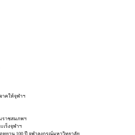
ะ
ิจาคให้จุฬาฯ
รมราชสมภพฯ
มะเร็งจุฬาฯ
ุทยาน 100 ปี จุฬาลงกรณ์มหาวิทยาลัย