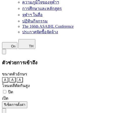
ความภูมิใจของจุฬาฯ
การศึกษาและหลักสูตร
จุฬาฯ ในสื่อ
ปฏิทินกิจกรรม
The 166th ASAIHL Conference
ประกาศจัดซื้อจัดจ้าง
On
TH
ตัวช่วยการเข้าถึง
ขนาดตัวอักษร
A
A
A
โหมดสีตัดกันสูง
ปิด
เปิด
รีเซ็ตการตั้งค่า