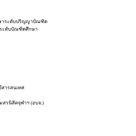
กษาระดับปริญญาบัณฑิต
ระดับบัณฑิตศึกษา
ยีสารสนเทศ
สรนิสิตจุฬาฯ (อบจ.)