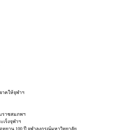
ะ
ิจาคให้จุฬาฯ
รมราชสมภพฯ
มะเร็งจุฬาฯ
ุทยาน 100 ปี จุฬาลงกรณ์มหาวิทยาลัย