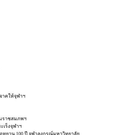
ะ
ิจาคให้จุฬาฯ
รมราชสมภพฯ
มะเร็งจุฬาฯ
ุทยาน 100 ปี จุฬาลงกรณ์มหาวิทยาลัย