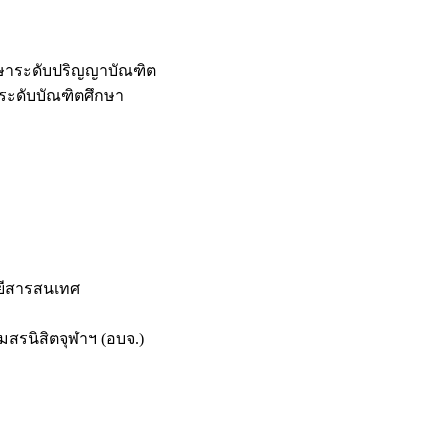
กษาระดับปริญญาบัณฑิต
ระดับบัณฑิตศึกษา
ยีสารสนเทศ
สรนิสิตจุฬาฯ (อบจ.)