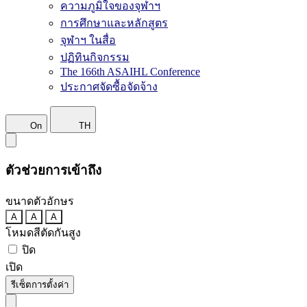
ความภูมิใจของจุฬาฯ
การศึกษาและหลักสูตร
จุฬาฯ ในสื่อ
ปฏิทินกิจกรรม
The 166th ASAIHL Conference
ประกาศจัดซื้อจัดจ้าง
On
TH
ตัวช่วยการเข้าถึง
ขนาดตัวอักษร
A
A
A
โหมดสีตัดกันสูง
ปิด
เปิด
รีเซ็ตการตั้งค่า