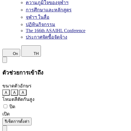
ความภูมิใจของจุฬาฯ
การศึกษาและหลักสูตร
จุฬาฯ ในสื่อ
ปฏิทินกิจกรรม
The 166th ASAIHL Conference
ประกาศจัดซื้อจัดจ้าง
On
TH
ตัวช่วยการเข้าถึง
ขนาดตัวอักษร
A
A
A
โหมดสีตัดกันสูง
ปิด
เปิด
รีเซ็ตการตั้งค่า