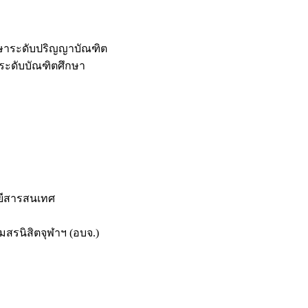
กษาระดับปริญญาบัณฑิต
ระดับบัณฑิตศึกษา
ยีสารสนเทศ
สรนิสิตจุฬาฯ (อบจ.)