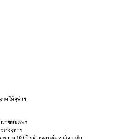
ะ
ิจาคให้จุฬาฯ
รมราชสมภพฯ
มะเร็งจุฬาฯ
ุทยาน 100 ปี จุฬาลงกรณ์มหาวิทยาลัย