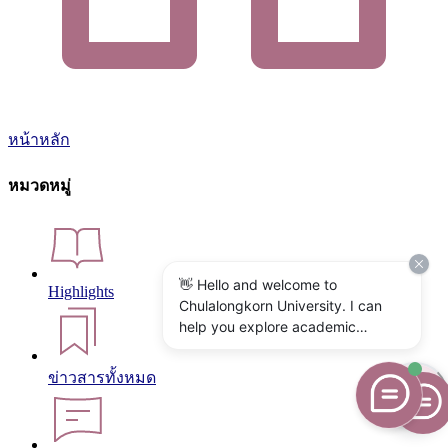
หน้าหลัก
หมวดหมู่
👋 Hello and welcome to
Highlights
Chulalongkorn University. I can
help you explore academic
programs, admissions, research,
campus life, and university
ข่าวสารทั้งหมด
services. What would you like to
know?