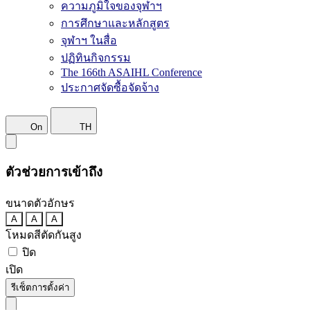
ความภูมิใจของจุฬาฯ
การศึกษาและหลักสูตร
จุฬาฯ ในสื่อ
ปฏิทินกิจกรรม
The 166th ASAIHL Conference
ประกาศจัดซื้อจัดจ้าง
On
TH
ตัวช่วยการเข้าถึง
ขนาดตัวอักษร
A
A
A
โหมดสีตัดกันสูง
ปิด
เปิด
รีเซ็ตการตั้งค่า