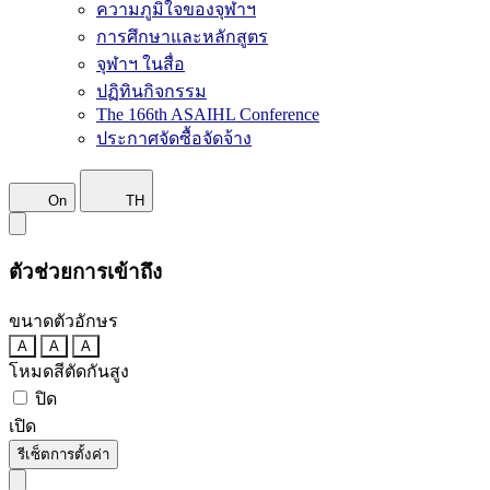
ความภูมิใจของจุฬาฯ
การศึกษาและหลักสูตร
จุฬาฯ ในสื่อ
ปฏิทินกิจกรรม
The 166th ASAIHL Conference
ประกาศจัดซื้อจัดจ้าง
On
TH
ตัวช่วยการเข้าถึง
ขนาดตัวอักษร
A
A
A
โหมดสีตัดกันสูง
ปิด
เปิด
รีเซ็ตการตั้งค่า