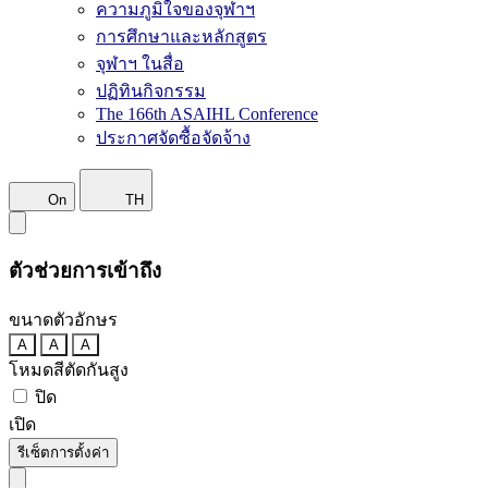
ความภูมิใจของจุฬาฯ
การศึกษาและหลักสูตร
จุฬาฯ ในสื่อ
ปฏิทินกิจกรรม
The 166th ASAIHL Conference
ประกาศจัดซื้อจัดจ้าง
On
TH
ตัวช่วยการเข้าถึง
ขนาดตัวอักษร
A
A
A
โหมดสีตัดกันสูง
ปิด
เปิด
รีเซ็ตการตั้งค่า