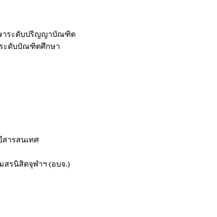
กษาระดับปริญญาบัณฑิต
ระดับบัณฑิตศึกษา
ยีสารสนเทศ
สรนิสิตจุฬาฯ (อบจ.)