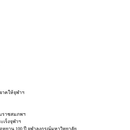
ะ
ิจาคให้จุฬาฯ
รมราชสมภพฯ
มะเร็งจุฬาฯ
ุทยาน 100 ปี จุฬาลงกรณ์มหาวิทยาลัย