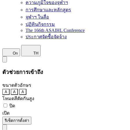
ความภูมิใจของจุฬาฯ
การศึกษาและหลักสูตร
จุฬาฯ ในสื่อ
ปฏิทินกิจกรรม
The 166th ASAIHL Conference
ประกาศจัดซื้อจัดจ้าง
On
TH
ตัวช่วยการเข้าถึง
ขนาดตัวอักษร
A
A
A
โหมดสีตัดกันสูง
ปิด
เปิด
รีเซ็ตการตั้งค่า