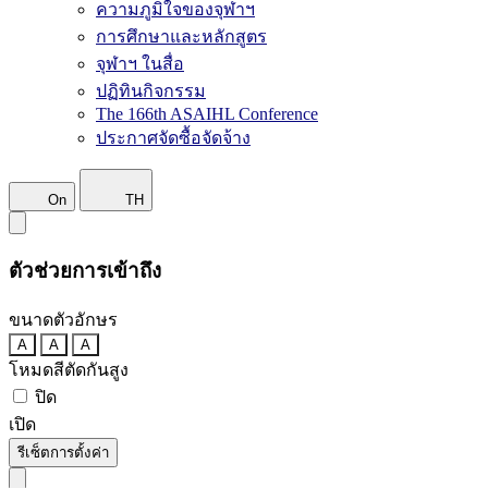
ความภูมิใจของจุฬาฯ
การศึกษาและหลักสูตร
จุฬาฯ ในสื่อ
ปฏิทินกิจกรรม
The 166th ASAIHL Conference
ประกาศจัดซื้อจัดจ้าง
On
TH
ตัวช่วยการเข้าถึง
ขนาดตัวอักษร
A
A
A
โหมดสีตัดกันสูง
ปิด
เปิด
รีเซ็ตการตั้งค่า