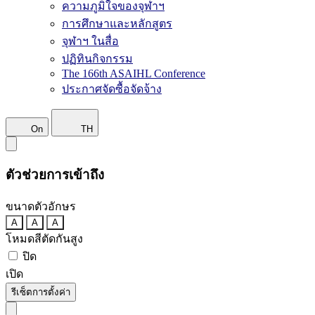
ความภูมิใจของจุฬาฯ
การศึกษาและหลักสูตร
จุฬาฯ ในสื่อ
ปฏิทินกิจกรรม
The 166th ASAIHL Conference
ประกาศจัดซื้อจัดจ้าง
On
TH
ตัวช่วยการเข้าถึง
ขนาดตัวอักษร
A
A
A
โหมดสีตัดกันสูง
ปิด
เปิด
รีเซ็ตการตั้งค่า