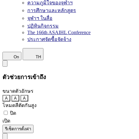
ความภูมิใจของจุฬาฯ
การศึกษาและหลักสูตร
จุฬาฯ ในสื่อ
ปฏิทินกิจกรรม
The 166th ASAIHL Conference
ประกาศจัดซื้อจัดจ้าง
On
TH
ตัวช่วยการเข้าถึง
ขนาดตัวอักษร
A
A
A
โหมดสีตัดกันสูง
ปิด
เปิด
รีเซ็ตการตั้งค่า