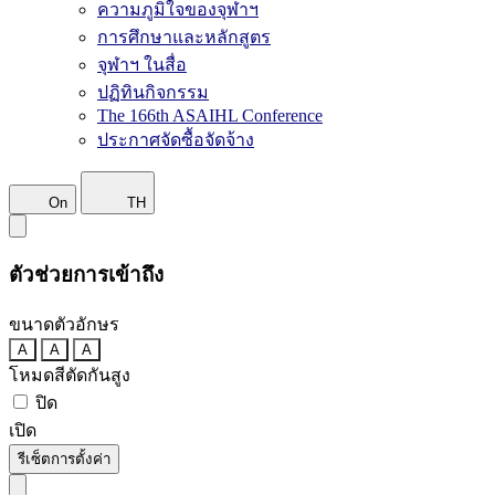
ความภูมิใจของจุฬาฯ
การศึกษาและหลักสูตร
จุฬาฯ ในสื่อ
ปฏิทินกิจกรรม
The 166th ASAIHL Conference
ประกาศจัดซื้อจัดจ้าง
On
TH
ตัวช่วยการเข้าถึง
ขนาดตัวอักษร
A
A
A
โหมดสีตัดกันสูง
ปิด
เปิด
รีเซ็ตการตั้งค่า