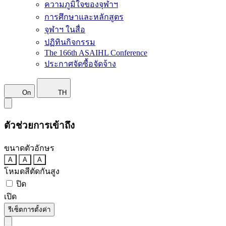
ความภูมิใจของจุฬาฯ
การศึกษาและหลักสูตร
จุฬาฯ ในสื่อ
ปฏิทินกิจกรรม
The 166th ASAIHL Conference
ประกาศจัดซื้อจัดจ้าง
On
TH
ตัวช่วยการเข้าถึง
ขนาดตัวอักษร
A
A
A
โหมดสีตัดกันสูง
ปิด
เปิด
รีเซ็ตการตั้งค่า