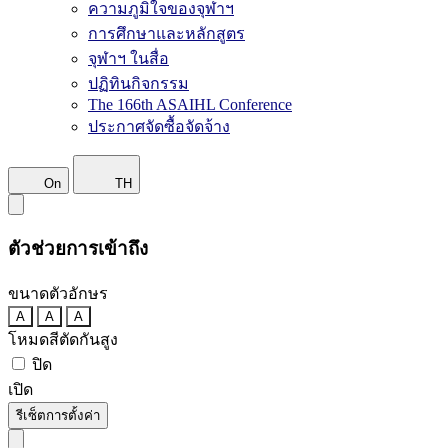
ความภูมิใจของจุฬาฯ
การศึกษาและหลักสูตร
จุฬาฯ ในสื่อ
ปฏิทินกิจกรรม
The 166th ASAIHL Conference
ประกาศจัดซื้อจัดจ้าง
On
TH
ตัวช่วยการเข้าถึง
ขนาดตัวอักษร
A
A
A
โหมดสีตัดกันสูง
ปิด
เปิด
รีเซ็ตการตั้งค่า