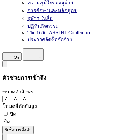
ความภูมิใจของจุฬาฯ
การศึกษาและหลักสูตร
จุฬาฯ ในสื่อ
ปฏิทินกิจกรรม
The 166th ASAIHL Conference
ประกาศจัดซื้อจัดจ้าง
On
TH
ตัวช่วยการเข้าถึง
ขนาดตัวอักษร
A
A
A
โหมดสีตัดกันสูง
ปิด
เปิด
รีเซ็ตการตั้งค่า