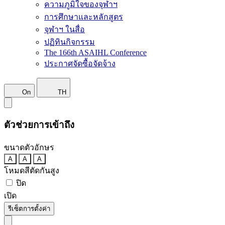
ความภูมิใจของจุฬาฯ
การศึกษาและหลักสูตร
จุฬาฯ ในสื่อ
ปฏิทินกิจกรรม
The 166th ASAIHL Conference
ประกาศจัดซื้อจัดจ้าง
On
TH
ตัวช่วยการเข้าถึง
ขนาดตัวอักษร
A
A
A
โหมดสีตัดกันสูง
ปิด
เปิด
รีเซ็ตการตั้งค่า