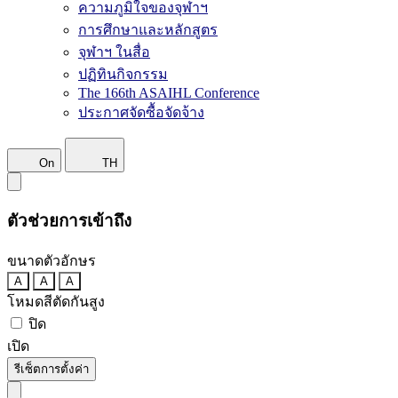
ความภูมิใจของจุฬาฯ
การศึกษาและหลักสูตร
จุฬาฯ ในสื่อ
ปฏิทินกิจกรรม
The 166th ASAIHL Conference
ประกาศจัดซื้อจัดจ้าง
On
TH
ตัวช่วยการเข้าถึง
ขนาดตัวอักษร
A
A
A
โหมดสีตัดกันสูง
ปิด
เปิด
รีเซ็ตการตั้งค่า