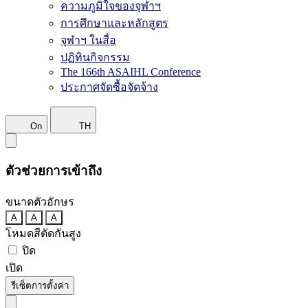
ความภูมิใจของจุฬาฯ
การศึกษาและหลักสูตร
จุฬาฯ ในสื่อ
ปฏิทินกิจกรรม
The 166th ASAIHL Conference
ประกาศจัดซื้อจัดจ้าง
On
TH
ตัวช่วยการเข้าถึง
ขนาดตัวอักษร
A
A
A
โหมดสีตัดกันสูง
ปิด
เปิด
รีเซ็ตการตั้งค่า