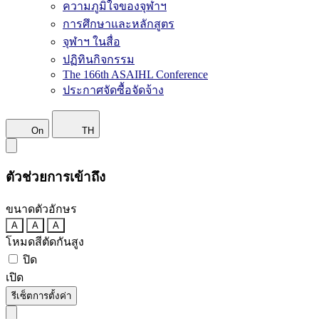
ความภูมิใจของจุฬาฯ
การศึกษาและหลักสูตร
จุฬาฯ ในสื่อ
ปฏิทินกิจกรรม
The 166th ASAIHL Conference
ประกาศจัดซื้อจัดจ้าง
On
TH
ตัวช่วยการเข้าถึง
ขนาดตัวอักษร
A
A
A
โหมดสีตัดกันสูง
ปิด
เปิด
รีเซ็ตการตั้งค่า