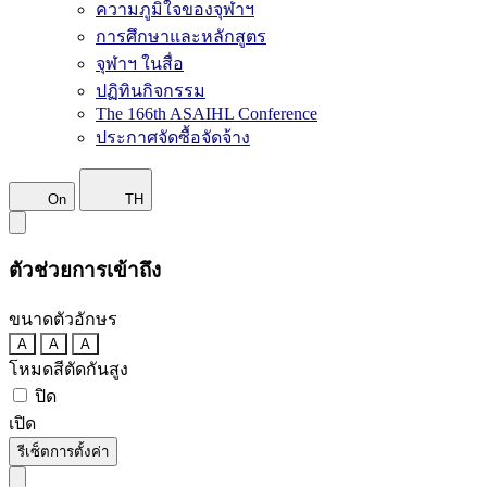
ความภูมิใจของจุฬาฯ
การศึกษาและหลักสูตร
จุฬาฯ ในสื่อ
ปฏิทินกิจกรรม
The 166th ASAIHL Conference
ประกาศจัดซื้อจัดจ้าง
On
TH
ตัวช่วยการเข้าถึง
ขนาดตัวอักษร
A
A
A
โหมดสีตัดกันสูง
ปิด
เปิด
รีเซ็ตการตั้งค่า