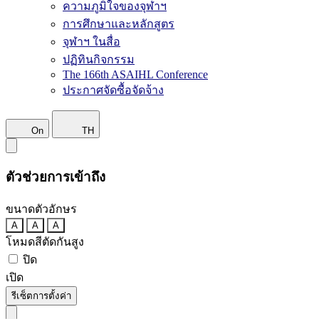
ความภูมิใจของจุฬาฯ
การศึกษาและหลักสูตร
จุฬาฯ ในสื่อ
ปฏิทินกิจกรรม
The 166th ASAIHL Conference
ประกาศจัดซื้อจัดจ้าง
On
TH
ตัวช่วยการเข้าถึง
ขนาดตัวอักษร
A
A
A
โหมดสีตัดกันสูง
ปิด
เปิด
รีเซ็ตการตั้งค่า