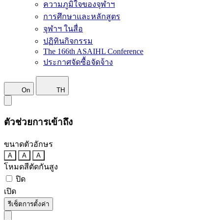
ความภูมิใจของจุฬาฯ
การศึกษาและหลักสูตร
จุฬาฯ ในสื่อ
ปฏิทินกิจกรรม
The 166th ASAIHL Conference
ประกาศจัดซื้อจัดจ้าง
On
TH
ตัวช่วยการเข้าถึง
ขนาดตัวอักษร
A
A
A
โหมดสีตัดกันสูง
ปิด
เปิด
รีเซ็ตการตั้งค่า