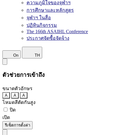
ความภูมิใจของจุฬาฯ
การศึกษาและหลักสูตร
จุฬาฯ ในสื่อ
ปฏิทินกิจกรรม
The 166th ASAIHL Conference
ประกาศจัดซื้อจัดจ้าง
On
TH
ตัวช่วยการเข้าถึง
ขนาดตัวอักษร
A
A
A
โหมดสีตัดกันสูง
ปิด
เปิด
รีเซ็ตการตั้งค่า