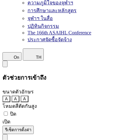
ความภูมิใจของจุฬาฯ
การศึกษาและหลักสูตร
จุฬาฯ ในสื่อ
ปฏิทินกิจกรรม
The 166th ASAIHL Conference
ประกาศจัดซื้อจัดจ้าง
On
TH
ตัวช่วยการเข้าถึง
ขนาดตัวอักษร
A
A
A
โหมดสีตัดกันสูง
ปิด
เปิด
รีเซ็ตการตั้งค่า