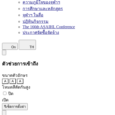
ความภูมิใจของจุฬาฯ
การศึกษาและหลักสูตร
จุฬาฯ ในสื่อ
ปฏิทินกิจกรรม
The 166th ASAIHL Conference
ประกาศจัดซื้อจัดจ้าง
On
TH
ตัวช่วยการเข้าถึง
ขนาดตัวอักษร
A
A
A
โหมดสีตัดกันสูง
ปิด
เปิด
รีเซ็ตการตั้งค่า