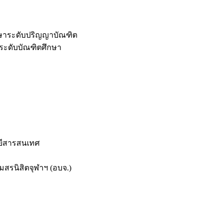
กษาระดับปริญญาบัณฑิต
ระดับบัณฑิตศึกษา
ยีสารสนเทศ
สรนิสิตจุฬาฯ (อบจ.)