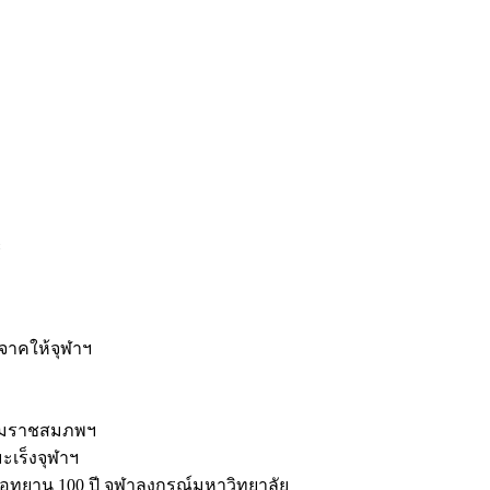
ะ
ิจาคให้จุฬาฯ
รมราชสมภพฯ
มะเร็งจุฬาฯ
ุทยาน 100 ปี จุฬาลงกรณ์มหาวิทยาลัย